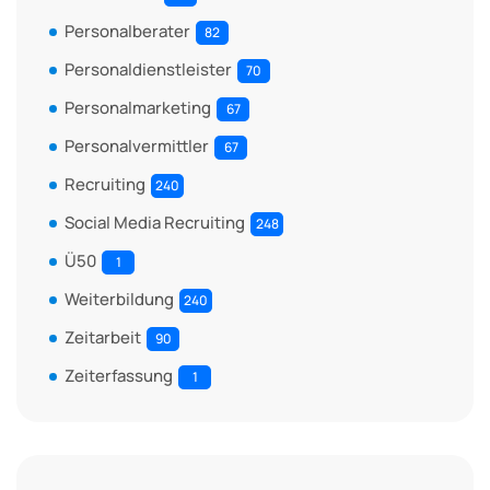
Personalberater
82
Personaldienstleister
70
Personalmarketing
67
Personalvermittler
67
Recruiting
240
Social Media Recruiting
248
Ü50
1
Weiterbildung
240
Zeitarbeit
90
Zeiterfassung
1