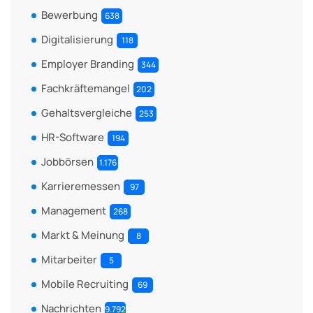
Bewerbung
638
Digitalisierung
118
Employer Branding
344
Fachkräftemangel
202
Gehaltsvergleiche
253
HR-Software
194
Jobbörsen
1.176
Karrieremessen
97
Management
268
Markt & Meinung
8
Mitarbeiter
5
Mobile Recruiting
69
Nachrichten
9.792