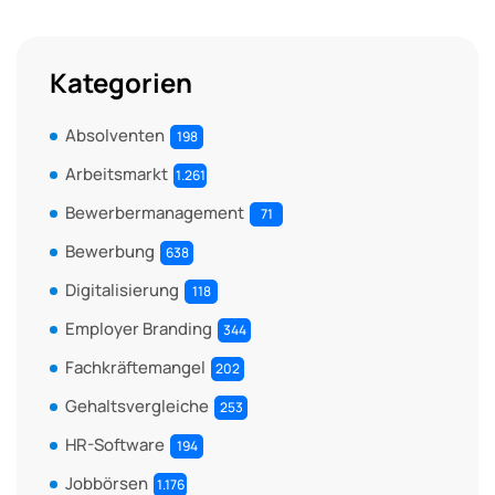
Kategorien
Absolventen
198
Arbeitsmarkt
1.261
Bewerbermanagement
71
Bewerbung
638
Digitalisierung
118
Employer Branding
344
Fachkräftemangel
202
Gehaltsvergleiche
253
HR-Software
194
Jobbörsen
1.176