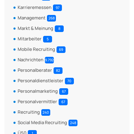
Karrieremessen
97
Management
268
Markt & Meinung
8
Mitarbeiter
5
Mobile Recruiting
69
Nachrichten
9.792
Personalberater
82
Personaldienstleister
70
Personalmarketing
67
Personalvermittler
67
Recruiting
240
Social Media Recruiting
248
Ü50
1