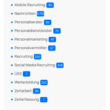
Mobile Recruiting
69
Nachrichten
9.792
Personalberater
82
Personaldienstleister
70
Personalmarketing
67
Personalvermittler
67
Recruiting
240
Social Media Recruiting
248
Ü50
1
Weiterbildung
240
Zeitarbeit
90
Zeiterfassung
1