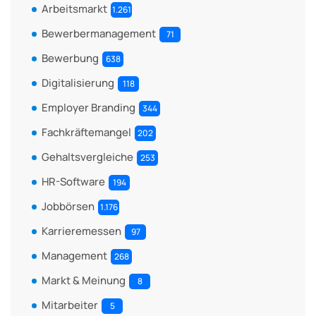
Arbeitsmarkt
1.261
Bewerbermanagement
71
Bewerbung
638
Digitalisierung
118
Employer Branding
344
Fachkräftemangel
202
Gehaltsvergleiche
253
HR-Software
194
Jobbörsen
1.176
Karrieremessen
97
Management
268
Markt & Meinung
8
Mitarbeiter
5