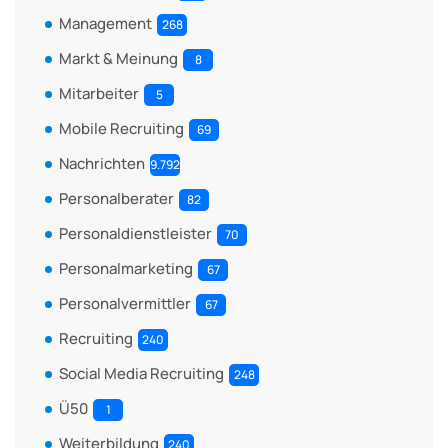
Management
268
Markt & Meinung
8
Mitarbeiter
5
Mobile Recruiting
69
Nachrichten
9.792
Personalberater
82
Personaldienstleister
70
Personalmarketing
67
Personalvermittler
67
Recruiting
240
Social Media Recruiting
248
Ü50
1
Weiterbildung
240