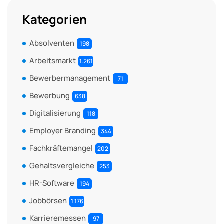
Kategorien
Absolventen
198
Arbeitsmarkt
1.261
Bewerbermanagement
71
Bewerbung
638
Digitalisierung
118
Employer Branding
344
Fachkräftemangel
202
Gehaltsvergleiche
253
HR-Software
194
Jobbörsen
1.176
Karrieremessen
97