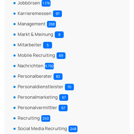
Jobbörsen
1.176
Karrieremessen
97
Management
268
Markt & Meinung
8
Mitarbeiter
5
Mobile Recruiting
69
Nachrichten
9.792
Personalberater
82
Personaldienstleister
70
Personalmarketing
67
Personalvermittler
67
Recruiting
240
Social Media Recruiting
248