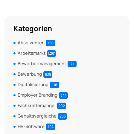
Kategorien
Absolventen
198
Arbeitsmarkt
1.261
Bewerbermanagement
71
Bewerbung
638
Digitalisierung
118
Employer Branding
344
Fachkräftemangel
202
Gehaltsvergleiche
253
HR-Software
194