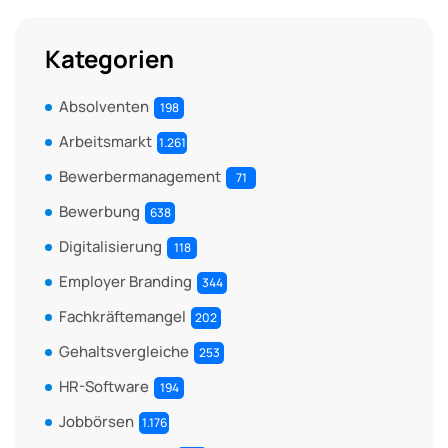
Kategorien
Absolventen
198
Arbeitsmarkt
1.261
Bewerbermanagement
71
Bewerbung
638
Digitalisierung
118
Employer Branding
344
Fachkräftemangel
202
Gehaltsvergleiche
253
HR-Software
194
Jobbörsen
1.176