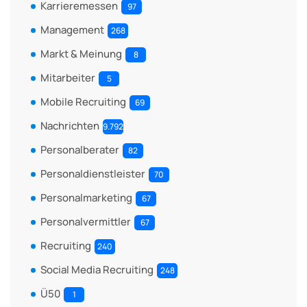
Karrieremessen
97
Management
268
Markt & Meinung
8
Mitarbeiter
5
Mobile Recruiting
69
Nachrichten
9.792
Personalberater
82
Personaldienstleister
70
Personalmarketing
67
Personalvermittler
67
Recruiting
240
Social Media Recruiting
248
Ü50
1