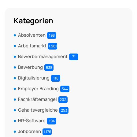
Kategorien
Absolventen
198
Arbeitsmarkt
1.261
Bewerbermanagement
71
Bewerbung
638
Digitalisierung
118
Employer Branding
344
Fachkräftemangel
202
Gehaltsvergleiche
253
HR-Software
194
Jobbörsen
1.176