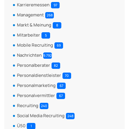
Karrieremessen
97
Management
268
Markt & Meinung
8
Mitarbeiter
5
Mobile Recruiting
69
Nachrichten
9.792
Personalberater
82
Personaldienstleister
70
Personalmarketing
67
Personalvermittler
67
Recruiting
240
Social Media Recruiting
248
Ü50
1