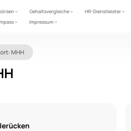
börsen
Gehaltsvergleiche
HR-Dienstleister
ompass
Impressum
ort:
MHH
HH
lerücken