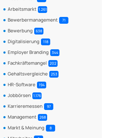
Arbeitsmarkt
1.261
Bewerbermanagement
71
Bewerbung
638
Digitalisierung
118
Employer Branding
344
Fachkräftemangel
202
Gehaltsvergleiche
253
HR-Software
194
Jobbörsen
1.176
Karrieremessen
97
Management
268
Markt & Meinung
8