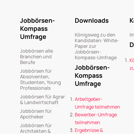
Jobbörsen-
Downloads
K
Kompass
Königsweg zu den
I
Umfrage
Kandidaten: White-
D
Paper zur
Jobbörsen alle
Jobbörsen-
Branchen und
Kompass-Umfrage
K
Berufe
Jobbörsen-
z
Jobbörsen für
Kompass
Absolventen,
Studenten, Young
Umfrage
Professionals
Jobbörsen für Agrar
Arbeitgeber-
& Landwirtschaft
Umfrage teilnehmen
Jobbörsen für
Bewerber-Umfrage
Apotheker
teilnehmen
Jobbörsen für
Ergebnisse &
Architekten &