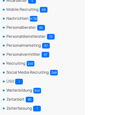
Mitarbeiter
5
Mobile Recruiting
69
Nachrichten
9.792
Personalberater
82
Personaldienstleister
70
Personalmarketing
67
Personalvermittler
67
Recruiting
240
Social Media Recruiting
248
Ü50
1
Weiterbildung
240
Zeitarbeit
90
Zeiterfassung
1