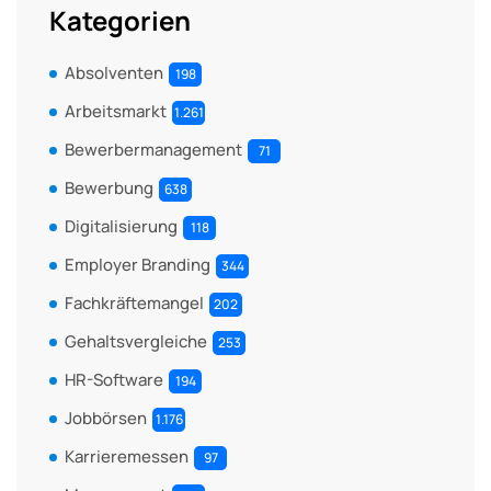
Kategorien
Absolventen
198
Arbeitsmarkt
1.261
Bewerbermanagement
71
Bewerbung
638
Digitalisierung
118
Employer Branding
344
Fachkräftemangel
202
Gehaltsvergleiche
253
HR-Software
194
Jobbörsen
1.176
Karrieremessen
97