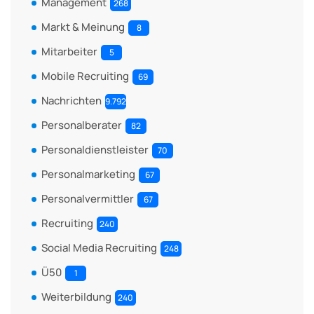
Management
268
Markt & Meinung
8
Mitarbeiter
5
Mobile Recruiting
69
Nachrichten
9.792
Personalberater
82
Personaldienstleister
70
Personalmarketing
67
Personalvermittler
67
Recruiting
240
Social Media Recruiting
248
Ü50
1
Weiterbildung
240