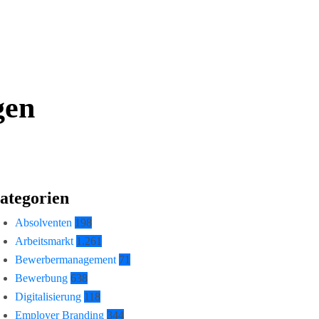
gen
ategorien
Absolventen
198
Arbeitsmarkt
1.261
Bewerbermanagement
71
Bewerbung
638
Digitalisierung
118
Employer Branding
344