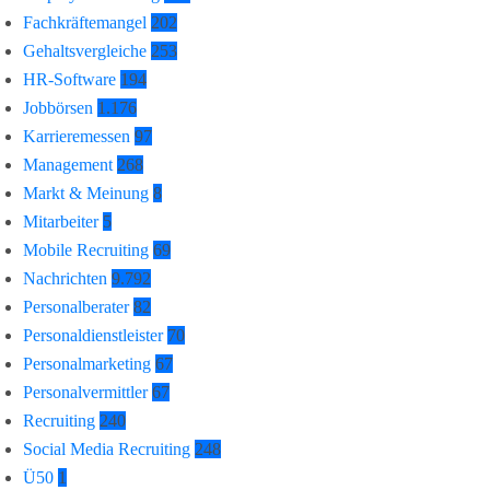
Fachkräftemangel
202
Gehaltsvergleiche
253
HR-Software
194
Jobbörsen
1.176
Karrieremessen
97
Management
268
Markt & Meinung
8
Mitarbeiter
5
Mobile Recruiting
69
Nachrichten
9.792
Personalberater
82
Personaldienstleister
70
Personalmarketing
67
Personalvermittler
67
Recruiting
240
Social Media Recruiting
248
Ü50
1