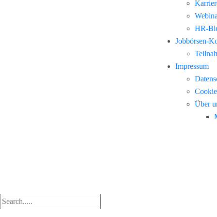
Karrie
Webina
HR-Blo
Jobbörsen-K
Teilna
Impressum
Datens
Cookie
Über u