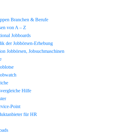
uppen Branchen & Berufe
sen von A – Z
tional Jobboards
ik der Jobbörsen-Erhebung
tion Jobbörsen, Jobsuchmaschinen
e
Joblotse
Jobwatch
eiche
vergleiche Hilfe
ster
vice-Point
duktanbieter für HR
oads