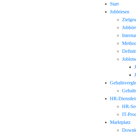
Start
Jobbörsen
Zielgr
Jobbör
Interna
Method
Defini
Joblots
Gehaltsvergl
Gehalts
HR-Dienstlei
HR-Ser
IT-Pro
Marktplatz
Downl