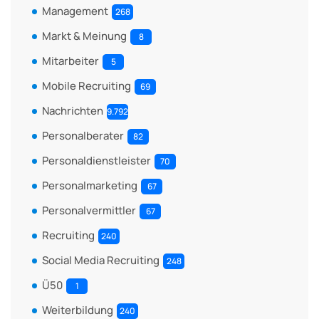
Management
268
Markt & Meinung
8
Mitarbeiter
5
Mobile Recruiting
69
Nachrichten
9.792
Personalberater
82
Personaldienstleister
70
Personalmarketing
67
Personalvermittler
67
Recruiting
240
Social Media Recruiting
248
Ü50
1
Weiterbildung
240