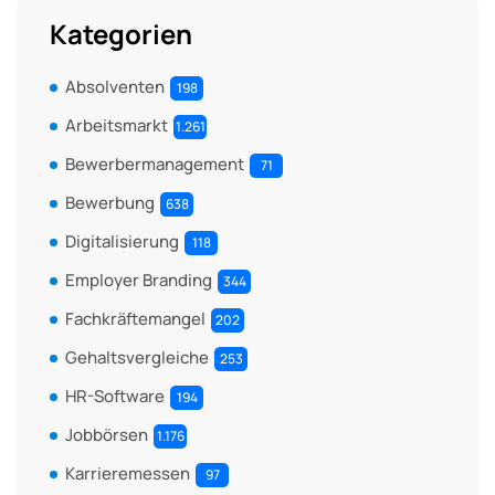
Kategorien
Absolventen
198
Arbeitsmarkt
1.261
Bewerbermanagement
71
Bewerbung
638
Digitalisierung
118
Employer Branding
344
Fachkräftemangel
202
Gehaltsvergleiche
253
HR-Software
194
Jobbörsen
1.176
Karrieremessen
97