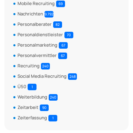
Mobile Recruiting
69
Nachrichten
9.792
Personalberater
82
Personaldienstleister
70
Personalmarketing
67
Personalvermittler
67
Recruiting
240
Social Media Recruiting
248
Ü50
1
Weiterbildung
240
Zeitarbeit
90
Zeiterfassung
1