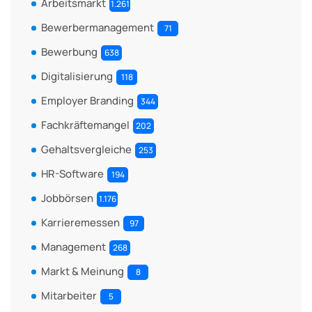
Arbeitsmarkt
1.261
Bewerbermanagement
71
Bewerbung
638
Digitalisierung
118
Employer Branding
344
Fachkräftemangel
202
Gehaltsvergleiche
253
HR-Software
194
Jobbörsen
1.176
Karrieremessen
97
Management
268
Markt & Meinung
8
Mitarbeiter
5