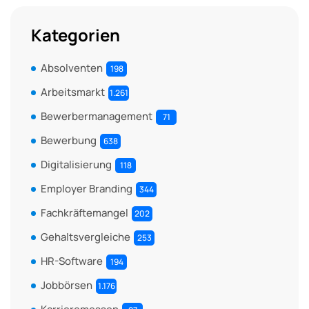
Kategorien
Absolventen
198
Arbeitsmarkt
1.261
Bewerbermanagement
71
Bewerbung
638
Digitalisierung
118
Employer Branding
344
Fachkräftemangel
202
Gehaltsvergleiche
253
HR-Software
194
Jobbörsen
1.176