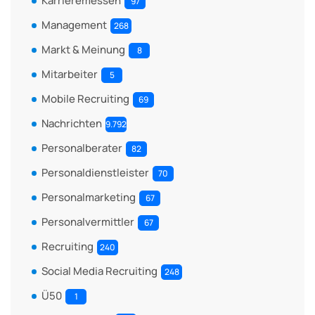
Karrieremessen
97
Management
268
Markt & Meinung
8
Mitarbeiter
5
Mobile Recruiting
69
Nachrichten
9.792
Personalberater
82
Personaldienstleister
70
Personalmarketing
67
Personalvermittler
67
Recruiting
240
Social Media Recruiting
248
Ü50
1