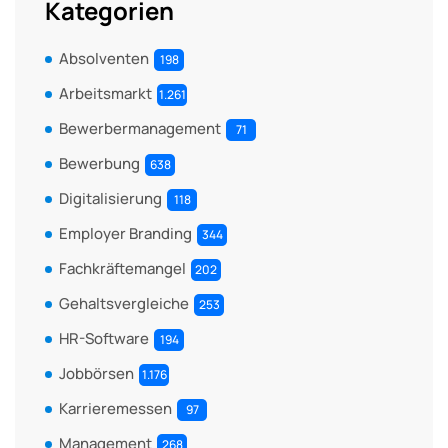
Kategorien
Absolventen
198
Arbeitsmarkt
1.261
Bewerbermanagement
71
Bewerbung
638
Digitalisierung
118
Employer Branding
344
Fachkräftemangel
202
Gehaltsvergleiche
253
HR-Software
194
Jobbörsen
1.176
Karrieremessen
97
Management
268