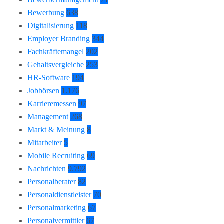
Bewerbung
638
Digitalisierung
118
Employer Branding
344
Fachkräftemangel
202
Gehaltsvergleiche
253
HR-Software
194
Jobbörsen
1.176
Karrieremessen
97
Management
268
Markt & Meinung
8
Mitarbeiter
5
Mobile Recruiting
69
Nachrichten
9.792
Personalberater
82
Personaldienstleister
70
Personalmarketing
67
Personalvermittler
67