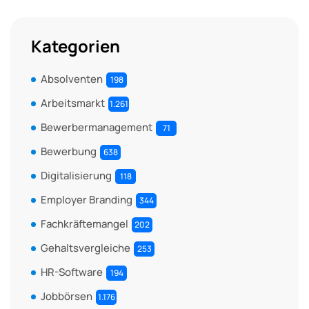
Kategorien
Absolventen
198
Arbeitsmarkt
1.261
Bewerbermanagement
71
Bewerbung
638
Digitalisierung
118
Employer Branding
344
Fachkräftemangel
202
Gehaltsvergleiche
253
HR-Software
194
Jobbörsen
1.176