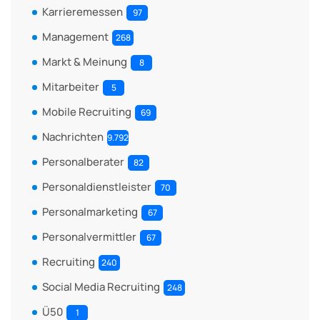
Karrieremessen
97
Management
268
Markt & Meinung
8
Mitarbeiter
5
Mobile Recruiting
69
Nachrichten
9.792
Personalberater
82
Personaldienstleister
70
Personalmarketing
67
Personalvermittler
67
Recruiting
240
Social Media Recruiting
248
Ü50
1