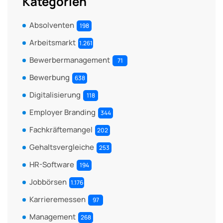
Kategorien
Absolventen
198
Arbeitsmarkt
1.261
Bewerbermanagement
71
Bewerbung
638
Digitalisierung
118
Employer Branding
344
Fachkräftemangel
202
Gehaltsvergleiche
253
HR-Software
194
Jobbörsen
1.176
Karrieremessen
97
Management
268