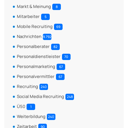
Markt & Meinung
8
Mitarbeiter
5
Mobile Recruiting
69
Nachrichten
9.792
Personalberater
82
Personaldienstleister
70
Personalmarketing
67
Personalvermittler
67
Recruiting
240
Social Media Recruiting
248
Ü50
1
Weiterbildung
240
Zeitarbeit
90