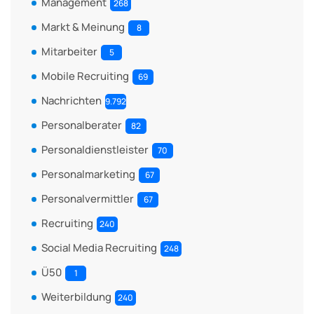
Management
268
Markt & Meinung
8
Mitarbeiter
5
Mobile Recruiting
69
Nachrichten
9.792
Personalberater
82
Personaldienstleister
70
Personalmarketing
67
Personalvermittler
67
Recruiting
240
Social Media Recruiting
248
Ü50
1
Weiterbildung
240