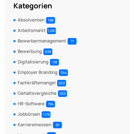
Kategorien
Absolventen
198
Arbeitsmarkt
1.261
Bewerbermanagement
71
Bewerbung
638
Digitalisierung
118
Employer Branding
344
Fachkräftemangel
202
Gehaltsvergleiche
253
HR-Software
194
Jobbörsen
1.176
Karrieremessen
97