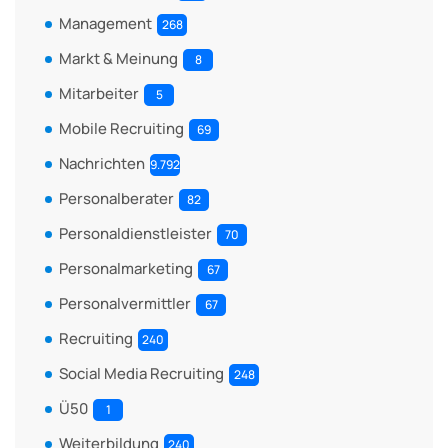
Management
268
Markt & Meinung
8
Mitarbeiter
5
Mobile Recruiting
69
Nachrichten
9.792
Personalberater
82
Personaldienstleister
70
Personalmarketing
67
Personalvermittler
67
Recruiting
240
Social Media Recruiting
248
Ü50
1
Weiterbildung
240