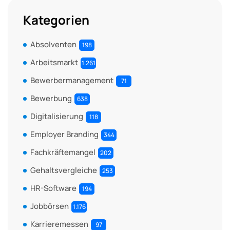
Kategorien
Absolventen
198
Arbeitsmarkt
1.261
Bewerbermanagement
71
Bewerbung
638
Digitalisierung
118
Employer Branding
344
Fachkräftemangel
202
Gehaltsvergleiche
253
HR-Software
194
Jobbörsen
1.176
Karrieremessen
97