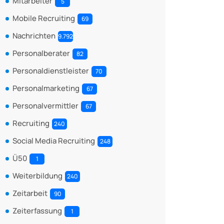
Mitarbeiter
5
Mobile Recruiting
69
Nachrichten
9.792
Personalberater
82
Personaldienstleister
70
Personalmarketing
67
Personalvermittler
67
Recruiting
240
Social Media Recruiting
248
Ü50
1
Weiterbildung
240
Zeitarbeit
90
Zeiterfassung
1