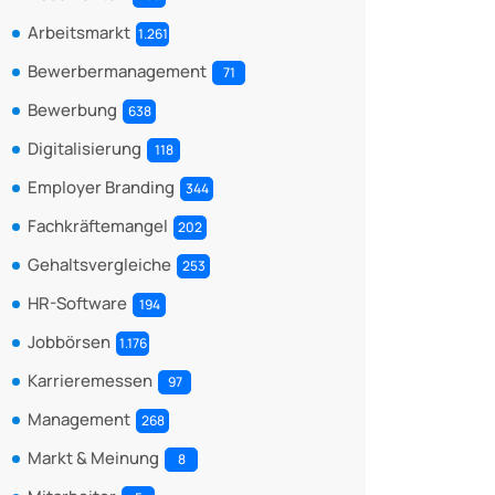
Arbeitsmarkt
1.261
Bewerbermanagement
71
Bewerbung
638
Digitalisierung
118
Employer Branding
344
Fachkräftemangel
202
Gehaltsvergleiche
253
HR-Software
194
Jobbörsen
1.176
Karrieremessen
97
Management
268
Markt & Meinung
8