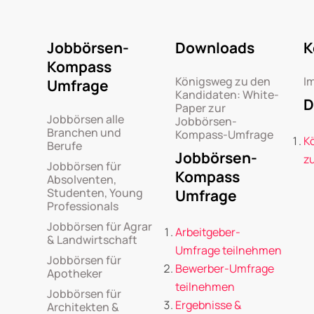
Jobbörsen-
Downloads
K
Kompass
Königsweg zu den
I
Umfrage
Kandidaten: White-
D
Paper zur
Jobbörsen alle
Jobbörsen-
Branchen und
Kompass-Umfrage
K
Berufe
Jobbörsen-
z
Jobbörsen für
Kompass
Absolventen,
Studenten, Young
Umfrage
Professionals
Jobbörsen für Agrar
Arbeitgeber-
& Landwirtschaft
Umfrage teilnehmen
Jobbörsen für
Bewerber-Umfrage
Apotheker
teilnehmen
Jobbörsen für
Ergebnisse &
Architekten &