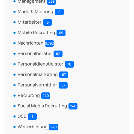
Management
268
Markt & Meinung
8
Mitarbeiter
5
Mobile Recruiting
69
Nachrichten
9.792
Personalberater
82
Personaldienstleister
70
Personalmarketing
67
Personalvermittler
67
Recruiting
240
Social Media Recruiting
248
Ü50
1
Weiterbildung
240