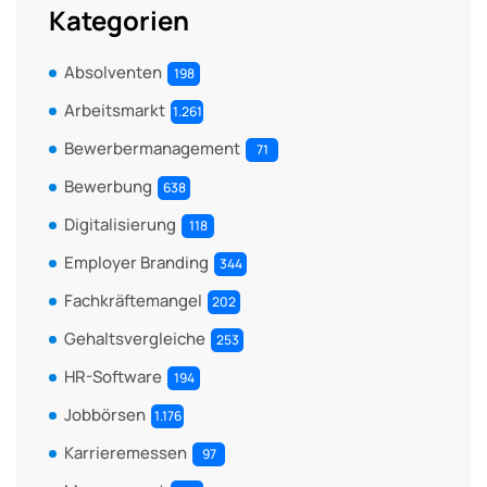
Kategorien
Absolventen
198
Arbeitsmarkt
1.261
Bewerbermanagement
71
Bewerbung
638
Digitalisierung
118
Employer Branding
344
Fachkräftemangel
202
Gehaltsvergleiche
253
HR-Software
194
Jobbörsen
1.176
Karrieremessen
97