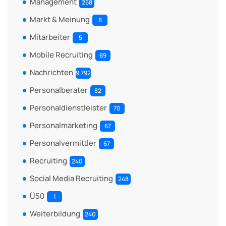
Management
268
Markt & Meinung
8
Mitarbeiter
5
Mobile Recruiting
69
Nachrichten
9.792
Personalberater
82
Personaldienstleister
70
Personalmarketing
67
Personalvermittler
67
Recruiting
240
Social Media Recruiting
248
Ü50
1
Weiterbildung
240