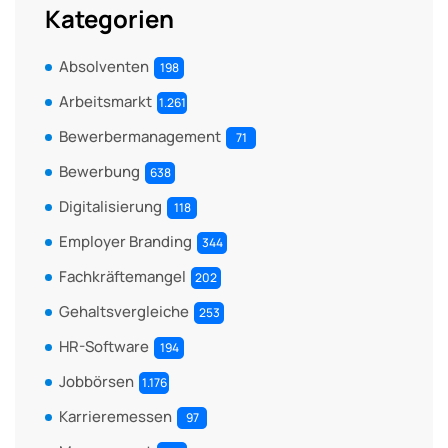
Kategorien
Absolventen
198
Arbeitsmarkt
1.261
Bewerbermanagement
71
Bewerbung
638
Digitalisierung
118
Employer Branding
344
Fachkräftemangel
202
Gehaltsvergleiche
253
HR-Software
194
Jobbörsen
1.176
Karrieremessen
97