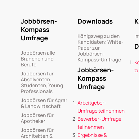
Jobbörsen-
Downloads
K
Kompass
Königsweg zu den
I
Umfrage
Kandidaten: White-
D
Paper zur
Jobbörsen alle
Jobbörsen-
Branchen und
Kompass-Umfrage
K
Berufe
Jobbörsen-
z
Jobbörsen für
Kompass
Absolventen,
Studenten, Young
Umfrage
Professionals
Jobbörsen für Agrar
Arbeitgeber-
& Landwirtschaft
Umfrage teilnehmen
Jobbörsen für
Bewerber-Umfrage
Apotheker
teilnehmen
Jobbörsen für
Ergebnisse &
Architekten &