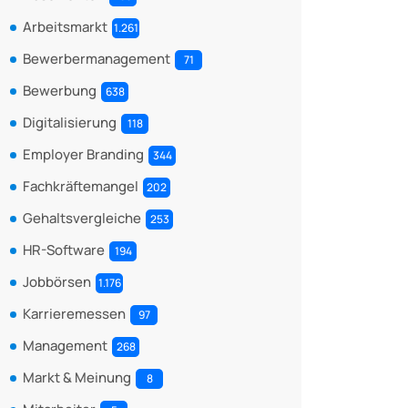
Arbeitsmarkt
1.261
Bewerbermanagement
71
Bewerbung
638
Digitalisierung
118
Employer Branding
344
Fachkräftemangel
202
Gehaltsvergleiche
253
HR-Software
194
Jobbörsen
1.176
Karrieremessen
97
Management
268
Markt & Meinung
8