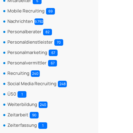
Mitarbeiter
5
Mobile Recruiting
69
Nachrichten
9.792
Personalberater
82
Personaldienstleister
70
Personalmarketing
67
Personalvermittler
67
Recruiting
240
Social Media Recruiting
248
Ü50
1
Weiterbildung
240
Zeitarbeit
90
Zeiterfassung
1