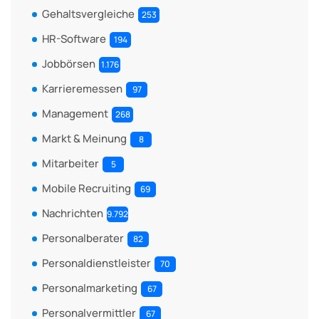
Gehaltsvergleiche
253
HR-Software
194
Jobbörsen
1.176
Karrieremessen
97
Management
268
Markt & Meinung
8
Mitarbeiter
5
Mobile Recruiting
69
Nachrichten
9.792
Personalberater
82
Personaldienstleister
70
Personalmarketing
67
Personalvermittler
67