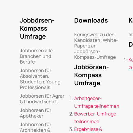
Jobbörsen-
Downloads
K
Kompass
Königsweg zu den
I
Umfrage
Kandidaten: White-
D
Paper zur
Jobbörsen alle
Jobbörsen-
Branchen und
Kompass-Umfrage
K
Berufe
Jobbörsen-
z
Jobbörsen für
Kompass
Absolventen,
Studenten, Young
Umfrage
Professionals
Jobbörsen für Agrar
Arbeitgeber-
& Landwirtschaft
Umfrage teilnehmen
Jobbörsen für
Bewerber-Umfrage
Apotheker
teilnehmen
Jobbörsen für
Ergebnisse &
Architekten &