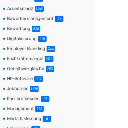
Arbeitsmarkt
1.261
Bewerbermanagement
71
Bewerbung
638
Digitalisierung
118
Employer Branding
344
Fachkräftemangel
202
Gehaltsvergleiche
253
HR-Software
194
Jobbörsen
1.176
Karrieremessen
97
Management
268
Markt & Meinung
8