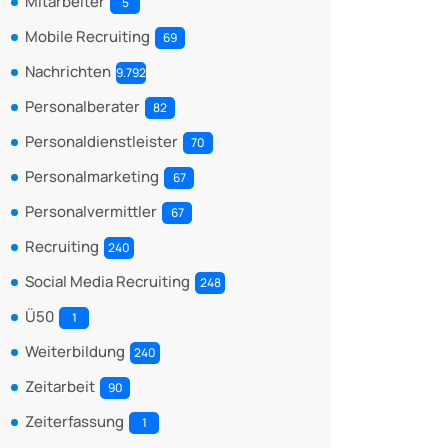
Mitarbeiter
5
Mobile Recruiting
69
Nachrichten
9.792
Personalberater
82
Personaldienstleister
70
Personalmarketing
67
Personalvermittler
67
Recruiting
240
Social Media Recruiting
248
Ü50
1
Weiterbildung
240
Zeitarbeit
90
Zeiterfassung
1