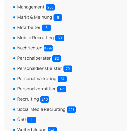
Management
268
Markt & Meinung
8
Mitarbeiter
5
Mobile Recruiting
69
Nachrichten
9.792
Personalberater
82
Personaldienstleister
70
Personalmarketing
67
Personalvermittler
67
Recruiting
240
Social Media Recruiting
248
Ü50
1
Weiterbildung
240