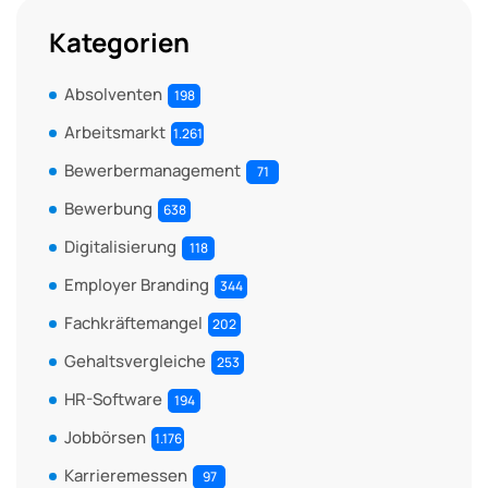
Kategorien
Absolventen
198
Arbeitsmarkt
1.261
Bewerbermanagement
71
Bewerbung
638
Digitalisierung
118
Employer Branding
344
Fachkräftemangel
202
Gehaltsvergleiche
253
HR-Software
194
Jobbörsen
1.176
Karrieremessen
97