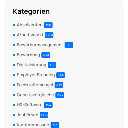
Kategorien
Absolventen
198
Arbeitsmarkt
1.261
Bewerbermanagement
71
Bewerbung
638
Digitalisierung
118
Employer Branding
344
Fachkräftemangel
202
Gehaltsvergleiche
253
HR-Software
194
Jobbörsen
1.176
Karrieremessen
97