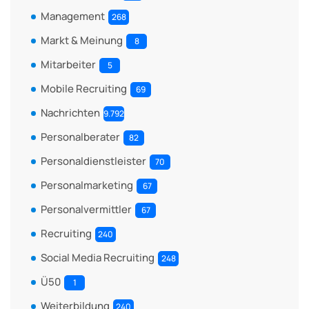
Management
268
Markt & Meinung
8
Mitarbeiter
5
Mobile Recruiting
69
Nachrichten
9.792
Personalberater
82
Personaldienstleister
70
Personalmarketing
67
Personalvermittler
67
Recruiting
240
Social Media Recruiting
248
Ü50
1
Weiterbildung
240