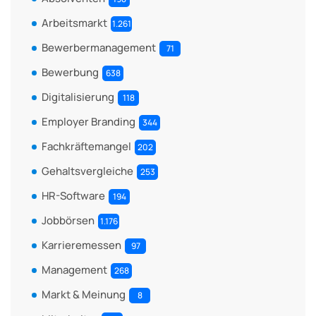
Arbeitsmarkt
1.261
Bewerbermanagement
71
Bewerbung
638
Digitalisierung
118
Employer Branding
344
Fachkräftemangel
202
Gehaltsvergleiche
253
HR-Software
194
Jobbörsen
1.176
Karrieremessen
97
Management
268
Markt & Meinung
8