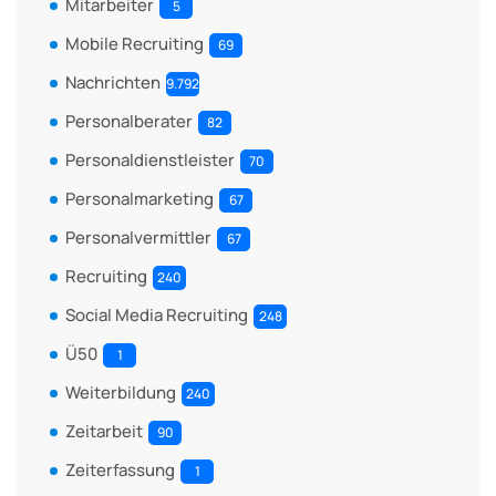
Mitarbeiter
5
Mobile Recruiting
69
Nachrichten
9.792
Personalberater
82
Personaldienstleister
70
Personalmarketing
67
Personalvermittler
67
Recruiting
240
Social Media Recruiting
248
Ü50
1
Weiterbildung
240
Zeitarbeit
90
Zeiterfassung
1