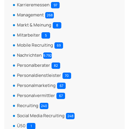
Karrieremessen
97
Management
268
Markt & Meinung
8
Mitarbeiter
5
Mobile Recruiting
69
Nachrichten
9.792
Personalberater
82
Personaldienstleister
70
Personalmarketing
67
Personalvermittler
67
Recruiting
240
Social Media Recruiting
248
Ü50
1