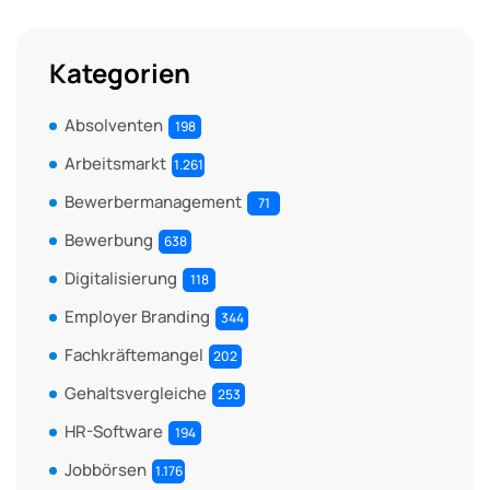
Kategorien
Absolventen
198
Arbeitsmarkt
1.261
Bewerbermanagement
71
Bewerbung
638
Digitalisierung
118
Employer Branding
344
Fachkräftemangel
202
Gehaltsvergleiche
253
HR-Software
194
Jobbörsen
1.176