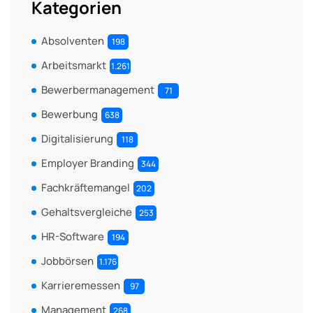
Kategorien
Absolventen
198
Arbeitsmarkt
1.261
Bewerbermanagement
71
Bewerbung
638
Digitalisierung
118
Employer Branding
344
Fachkräftemangel
202
Gehaltsvergleiche
253
HR-Software
194
Jobbörsen
1.176
Karrieremessen
97
Management
268