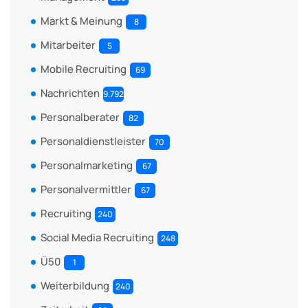
Markt & Meinung
8
Mitarbeiter
5
Mobile Recruiting
69
Nachrichten
9.792
Personalberater
82
Personaldienstleister
70
Personalmarketing
67
Personalvermittler
67
Recruiting
240
Social Media Recruiting
248
Ü50
1
Weiterbildung
240