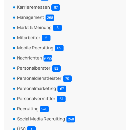
Karrieremessen
97
Management
268
Markt & Meinung
8
Mitarbeiter
5
Mobile Recruiting
69
Nachrichten
9.792
Personalberater
82
Personaldienstleister
70
Personalmarketing
67
Personalvermittler
67
Recruiting
240
Social Media Recruiting
248
Ü50
1