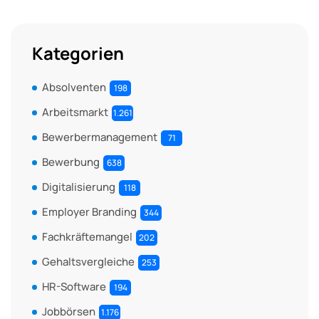
Kategorien
Absolventen
198
Arbeitsmarkt
1.261
Bewerbermanagement
71
Bewerbung
638
Digitalisierung
118
Employer Branding
344
Fachkräftemangel
202
Gehaltsvergleiche
253
HR-Software
194
Jobbörsen
1.176