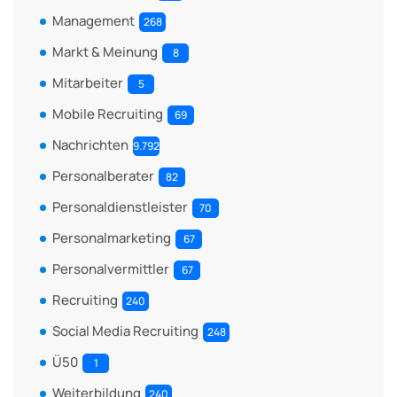
Management
268
Markt & Meinung
8
Mitarbeiter
5
Mobile Recruiting
69
Nachrichten
9.792
Personalberater
82
Personaldienstleister
70
Personalmarketing
67
Personalvermittler
67
Recruiting
240
Social Media Recruiting
248
Ü50
1
Weiterbildung
240