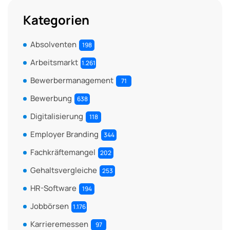
Kategorien
Absolventen
198
Arbeitsmarkt
1.261
Bewerbermanagement
71
Bewerbung
638
Digitalisierung
118
Employer Branding
344
Fachkräftemangel
202
Gehaltsvergleiche
253
HR-Software
194
Jobbörsen
1.176
Karrieremessen
97