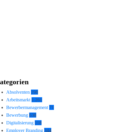
ategorien
Absolventen
198
Arbeitsmarkt
1.261
Bewerbermanagement
71
Bewerbung
638
Digitalisierung
118
Employer Branding
344