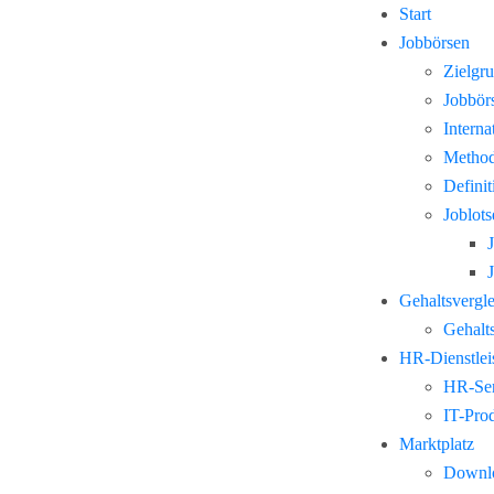
Start
Jobbörsen
Zielgr
Jobbör
Interna
Method
Defini
Joblots
Gehaltsvergl
Gehalts
HR-Dienstlei
HR-Ser
IT-Pro
Marktplatz
Downl