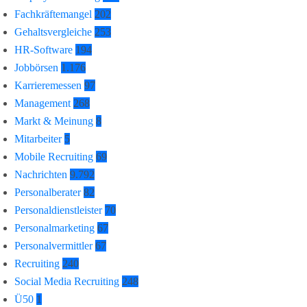
Fachkräftemangel
202
Gehaltsvergleiche
253
HR-Software
194
Jobbörsen
1.176
Karrieremessen
97
Management
268
Markt & Meinung
8
Mitarbeiter
5
Mobile Recruiting
69
Nachrichten
9.792
Personalberater
82
Personaldienstleister
70
Personalmarketing
67
Personalvermittler
67
Recruiting
240
Social Media Recruiting
248
Ü50
1