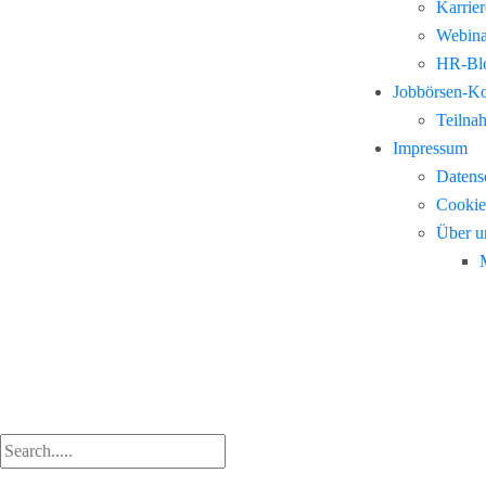
Karrie
Webina
HR-Blo
Jobbörsen-K
Teilna
Impressum
Datens
Cookie
Über u