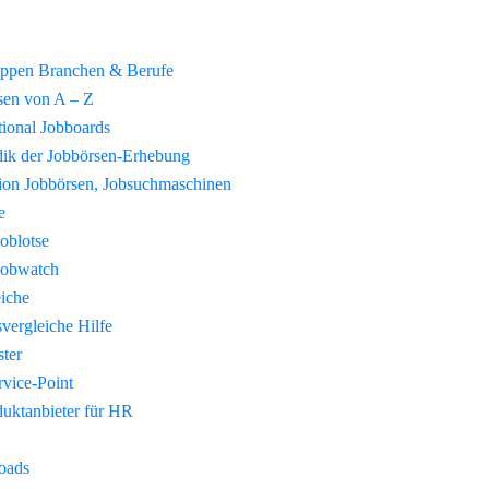
uppen Branchen & Berufe
sen von A – Z
tional Jobboards
ik der Jobbörsen-Erhebung
tion Jobbörsen, Jobsuchmaschinen
e
Joblotse
Jobwatch
eiche
vergleiche Hilfe
ster
vice-Point
duktanbieter für HR
oads