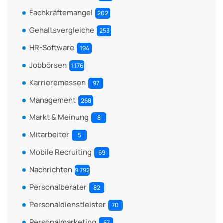
Fachkräftemangel
202
Gehaltsvergleiche
253
HR-Software
194
Jobbörsen
1.176
Karrieremessen
97
Management
268
Markt & Meinung
8
Mitarbeiter
5
Mobile Recruiting
69
Nachrichten
9.792
Personalberater
82
Personaldienstleister
70
Personalmarketing
67