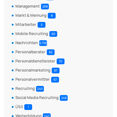
Management
268
Markt & Meinung
8
Mitarbeiter
5
Mobile Recruiting
69
Nachrichten
9.792
Personalberater
82
Personaldienstleister
70
Personalmarketing
67
Personalvermittler
67
Recruiting
240
Social Media Recruiting
248
Ü50
1
Weiterbildung
240