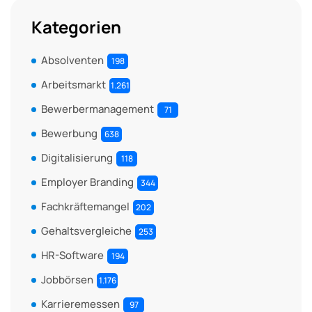
Kategorien
Absolventen
198
Arbeitsmarkt
1.261
Bewerbermanagement
71
Bewerbung
638
Digitalisierung
118
Employer Branding
344
Fachkräftemangel
202
Gehaltsvergleiche
253
HR-Software
194
Jobbörsen
1.176
Karrieremessen
97