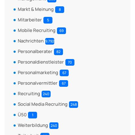
Markt & Meinung
8
Mitarbeiter
5
Mobile Recruiting
69
Nachrichten
9.792
Personalberater
82
Personaldienstleister
70
Personalmarketing
67
Personalvermittler
67
Recruiting
240
Social Media Recruiting
248
Ü50
1
Weiterbildung
240