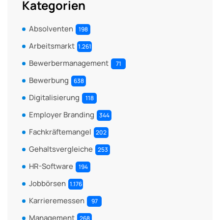
Kategorien
Absolventen
198
Arbeitsmarkt
1.261
Bewerbermanagement
71
Bewerbung
638
Digitalisierung
118
Employer Branding
344
Fachkräftemangel
202
Gehaltsvergleiche
253
HR-Software
194
Jobbörsen
1.176
Karrieremessen
97
Management
268