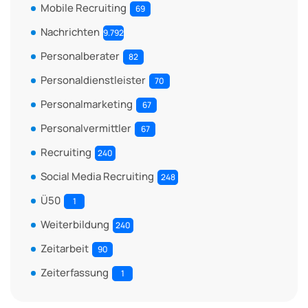
Mobile Recruiting
69
Nachrichten
9.792
Personalberater
82
Personaldienstleister
70
Personalmarketing
67
Personalvermittler
67
Recruiting
240
Social Media Recruiting
248
Ü50
1
Weiterbildung
240
Zeitarbeit
90
Zeiterfassung
1