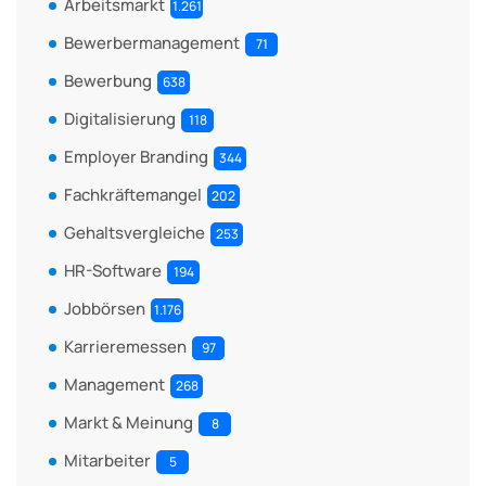
Arbeitsmarkt
1.261
Bewerbermanagement
71
Bewerbung
638
Digitalisierung
118
Employer Branding
344
Fachkräftemangel
202
Gehaltsvergleiche
253
HR-Software
194
Jobbörsen
1.176
Karrieremessen
97
Management
268
Markt & Meinung
8
Mitarbeiter
5