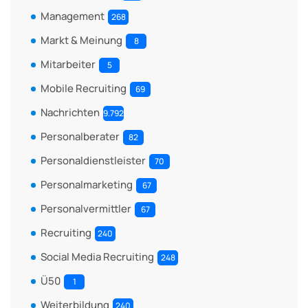
Management
268
Markt & Meinung
8
Mitarbeiter
5
Mobile Recruiting
69
Nachrichten
9.792
Personalberater
82
Personaldienstleister
70
Personalmarketing
67
Personalvermittler
67
Recruiting
240
Social Media Recruiting
248
Ü50
1
Weiterbildung
240