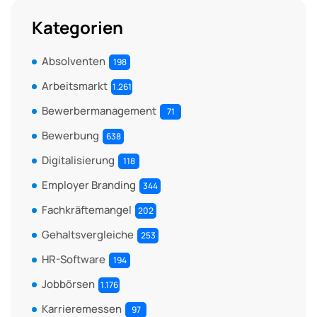
Kategorien
Absolventen
198
Arbeitsmarkt
1.261
Bewerbermanagement
71
Bewerbung
638
Digitalisierung
118
Employer Branding
344
Fachkräftemangel
202
Gehaltsvergleiche
253
HR-Software
194
Jobbörsen
1.176
Karrieremessen
97