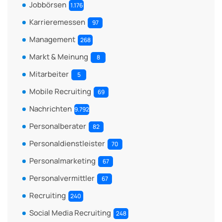
Jobbörsen
1.176
Karrieremessen
97
Management
268
Markt & Meinung
8
Mitarbeiter
5
Mobile Recruiting
69
Nachrichten
9.792
Personalberater
82
Personaldienstleister
70
Personalmarketing
67
Personalvermittler
67
Recruiting
240
Social Media Recruiting
248