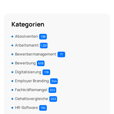
Kategorien
Absolventen
198
Arbeitsmarkt
1.261
Bewerbermanagement
71
Bewerbung
638
Digitalisierung
118
Employer Branding
344
Fachkräftemangel
202
Gehaltsvergleiche
253
HR-Software
194