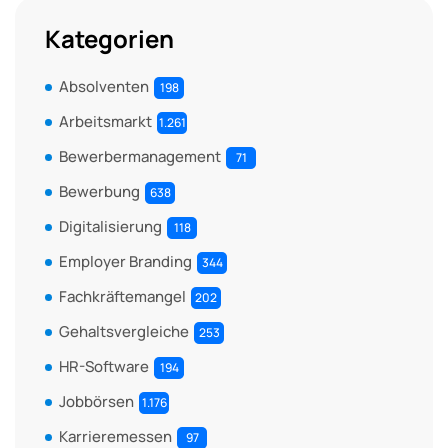
Kategorien
Absolventen
198
Arbeitsmarkt
1.261
Bewerbermanagement
71
Bewerbung
638
Digitalisierung
118
Employer Branding
344
Fachkräftemangel
202
Gehaltsvergleiche
253
HR-Software
194
Jobbörsen
1.176
Karrieremessen
97