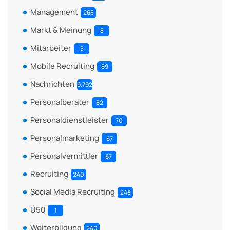
Management
268
Markt & Meinung
8
Mitarbeiter
5
Mobile Recruiting
69
Nachrichten
9.792
Personalberater
82
Personaldienstleister
70
Personalmarketing
67
Personalvermittler
67
Recruiting
240
Social Media Recruiting
248
Ü50
1
Weiterbildung
240