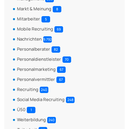
Markt & Meinung
8
Mitarbeiter
5
Mobile Recruiting
69
Nachrichten
9.792
Personalberater
82
Personaldienstleister
70
Personalmarketing
67
Personalvermittler
67
Recruiting
240
Social Media Recruiting
248
Ü50
1
Weiterbildung
240