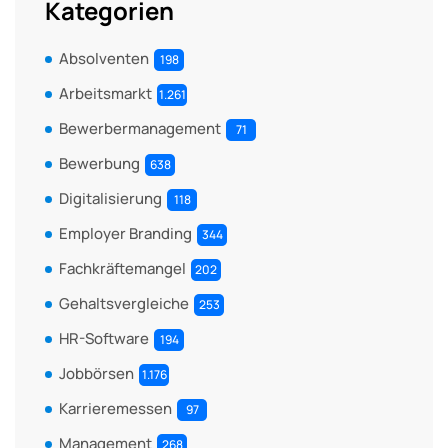
Kategorien
Absolventen
198
Arbeitsmarkt
1.261
Bewerbermanagement
71
Bewerbung
638
Digitalisierung
118
Employer Branding
344
Fachkräftemangel
202
Gehaltsvergleiche
253
HR-Software
194
Jobbörsen
1.176
Karrieremessen
97
Management
268