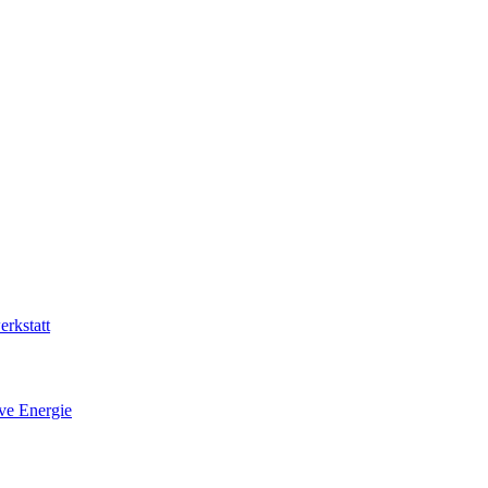
rkstatt
ive Energie