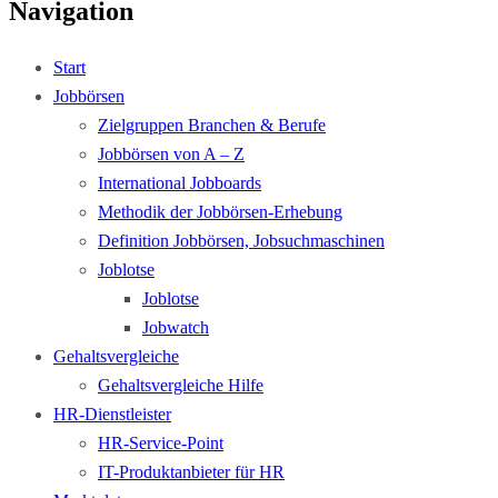
Navigation
Start
Jobbörsen
Zielgruppen Branchen & Berufe
Jobbörsen von A – Z
International Jobboards
Methodik der Jobbörsen-Erhebung
Definition Jobbörsen, Jobsuchmaschinen
Joblotse
Joblotse
Jobwatch
Gehaltsvergleiche
Gehaltsvergleiche Hilfe
HR-Dienstleister
HR-Service-Point
IT-Produktanbieter für HR