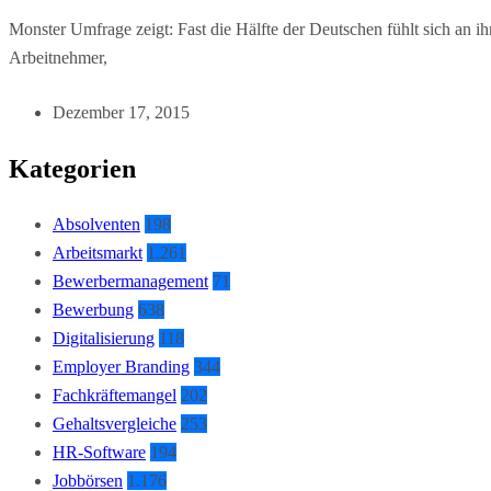
Monster Umfrage zeigt: Fast die Hälfte der Deutschen fühlt sich an ih
Arbeitnehmer,
Dezember 17, 2015
Kategorien
Absolventen
198
Arbeitsmarkt
1.261
Bewerbermanagement
71
Bewerbung
638
Digitalisierung
118
Employer Branding
344
Fachkräftemangel
202
Gehaltsvergleiche
253
HR-Software
194
Jobbörsen
1.176