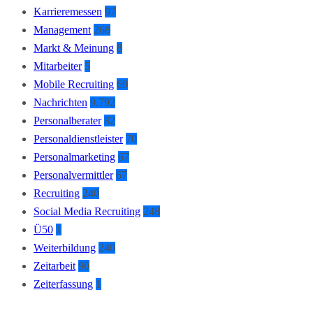
Karrieremessen
97
Management
268
Markt & Meinung
8
Mitarbeiter
5
Mobile Recruiting
69
Nachrichten
9.792
Personalberater
82
Personaldienstleister
70
Personalmarketing
67
Personalvermittler
67
Recruiting
240
Social Media Recruiting
248
Ü50
1
Weiterbildung
240
Zeitarbeit
90
Zeiterfassung
1