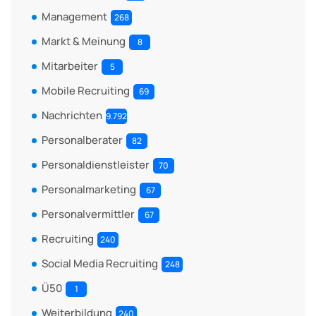
Management
268
Markt & Meinung
8
Mitarbeiter
5
Mobile Recruiting
69
Nachrichten
9.792
Personalberater
82
Personaldienstleister
70
Personalmarketing
67
Personalvermittler
67
Recruiting
240
Social Media Recruiting
248
Ü50
1
Weiterbildung
240