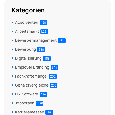
Kategorien
Absolventen
198
Arbeitsmarkt
1.261
Bewerbermanagement
71
Bewerbung
638
Digitalisierung
118
Employer Branding
344
Fachkräftemangel
202
Gehaltsvergleiche
253
HR-Software
194
Jobbörsen
1.176
Karrieremessen
97