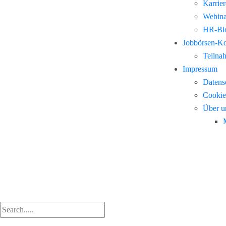
Karrie
Webina
HR-Blo
Jobbörsen-K
Teilna
Impressum
Datens
Cookie
Über u