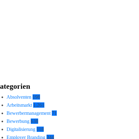
ategorien
Absolventen
198
Arbeitsmarkt
1.261
Bewerbermanagement
71
Bewerbung
638
Digitalisierung
118
Employer Branding
344