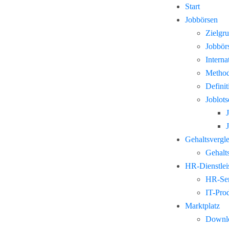
Start
Jobbörsen
Zielgr
Jobbör
Interna
Method
Defini
Joblots
Gehaltsvergl
Gehalts
HR-Dienstlei
HR-Ser
IT-Pro
Marktplatz
Downl