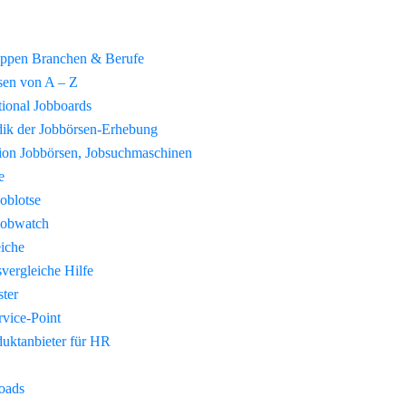
uppen Branchen & Berufe
sen von A – Z
tional Jobboards
ik der Jobbörsen-Erhebung
tion Jobbörsen, Jobsuchmaschinen
e
Joblotse
Jobwatch
eiche
vergleiche Hilfe
ster
vice-Point
duktanbieter für HR
oads