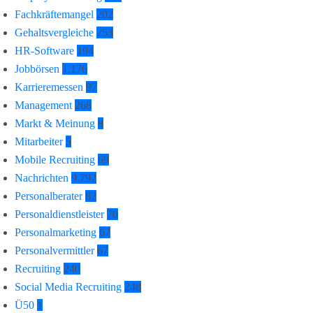
Fachkräftemangel
202
Gehaltsvergleiche
253
HR-Software
194
Jobbörsen
1.176
Karrieremessen
97
Management
268
Markt & Meinung
8
Mitarbeiter
5
Mobile Recruiting
69
Nachrichten
9.792
Personalberater
82
Personaldienstleister
70
Personalmarketing
67
Personalvermittler
67
Recruiting
240
Social Media Recruiting
248
Ü50
1