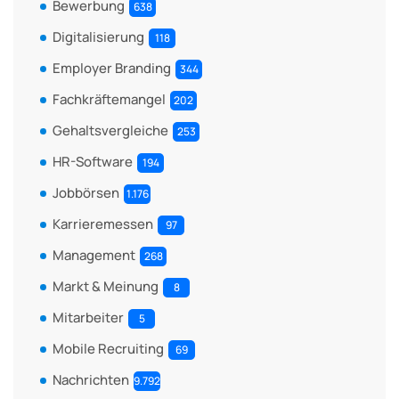
Bewerbung
638
Digitalisierung
118
Employer Branding
344
Fachkräftemangel
202
Gehaltsvergleiche
253
HR-Software
194
Jobbörsen
1.176
Karrieremessen
97
Management
268
Markt & Meinung
8
Mitarbeiter
5
Mobile Recruiting
69
Nachrichten
9.792