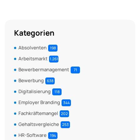
Kategorien
Absolventen
198
Arbeitsmarkt
1.261
Bewerbermanagement
71
Bewerbung
638
Digitalisierung
118
Employer Branding
344
Fachkräftemangel
202
Gehaltsvergleiche
253
HR-Software
194