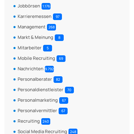
Jobbörsen
1.176
Karrieremessen
97
Management
268
Markt & Meinung
8
Mitarbeiter
5
Mobile Recruiting
69
Nachrichten
9.792
Personalberater
82
Personaldienstleister
70
Personalmarketing
67
Personalvermittler
67
Recruiting
240
Social Media Recruiting
248