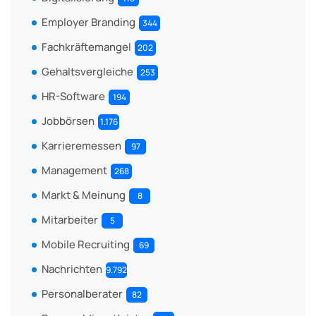
Employer Branding
344
Fachkräftemangel
202
Gehaltsvergleiche
253
HR-Software
194
Jobbörsen
1.176
Karrieremessen
97
Management
268
Markt & Meinung
8
Mitarbeiter
5
Mobile Recruiting
69
Nachrichten
9.792
Personalberater
82