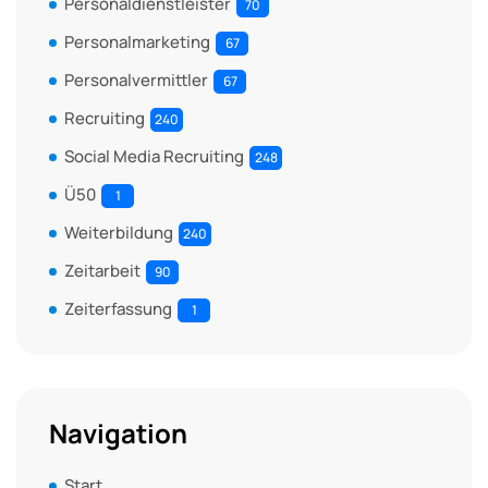
Personaldienstleister
70
Personalmarketing
67
Personalvermittler
67
Recruiting
240
Social Media Recruiting
248
Ü50
1
Weiterbildung
240
Zeitarbeit
90
Zeiterfassung
1
Navigation
Start