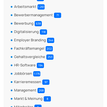
Arbeitsmarkt
1.261
Bewerbermanagement
71
Bewerbung
638
Digitalisierung
118
Employer Branding
344
Fachkräftemangel
202
Gehaltsvergleiche
253
HR-Software
194
Jobbörsen
1.176
Karrieremessen
97
Management
268
Markt & Meinung
8
Mitarbeiter