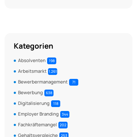
Kategorien
Absolventen
198
Arbeitsmarkt
1.261
Bewerbermanagement
71
Bewerbung
638
Digitalisierung
118
Employer Branding
344
Fachkräftemangel
202
Gehaltsvergleiche
253