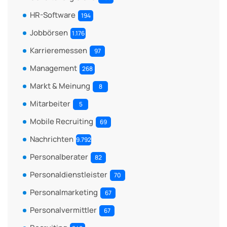
HR-Software
194
Jobbörsen
1.176
Karrieremessen
97
Management
268
Markt & Meinung
8
Mitarbeiter
5
Mobile Recruiting
69
Nachrichten
9.792
Personalberater
82
Personaldienstleister
70
Personalmarketing
67
Personalvermittler
67