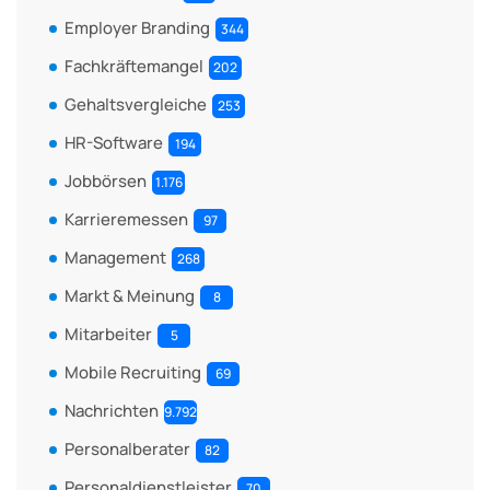
Employer Branding
344
Fachkräftemangel
202
Gehaltsvergleiche
253
HR-Software
194
Jobbörsen
1.176
Karrieremessen
97
Management
268
Markt & Meinung
8
Mitarbeiter
5
Mobile Recruiting
69
Nachrichten
9.792
Personalberater
82
Personaldienstleister
70